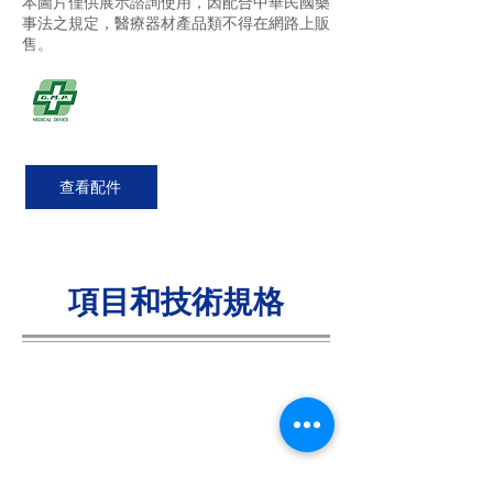
本圖片僅供展示諮詢使用，因配合中華民國藥
事法之規定，醫療器材產品類不得在網路上販
售。
查看配件
項目和技術規格