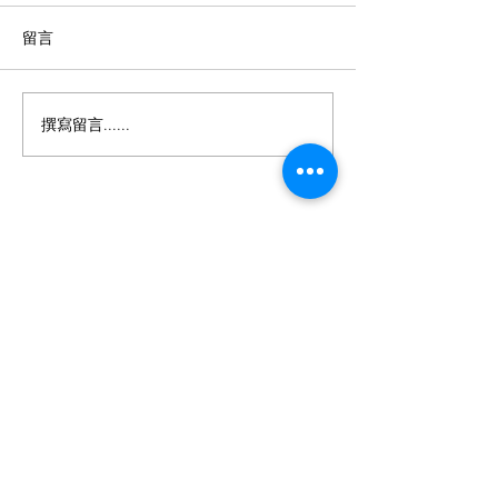
留言
撰寫留言......
聯繫我們
Tel:
+886-2-2918-1266
Fax:
+886-2-2918-1277
Email:
info@comdek.com
地址: 台灣235新北市中和區中原街101
號9樓
Copyright © 2026 COMDEK INDUSTRIAL
CORP. All rights reserved.